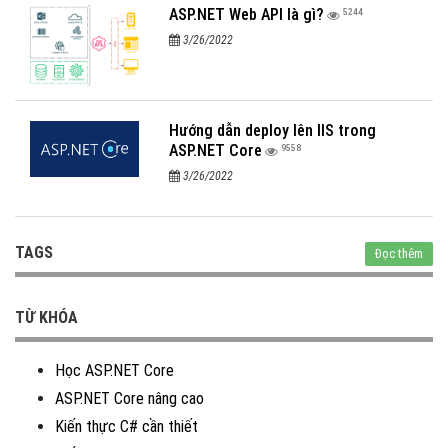
ASP.NET Web API là gì?
5244
3/26/2022
Hướng dẫn deploy lên IIS trong
ASP.NET Core
9558
3/26/2022
TAGS
Đọc thêm
TỪ KHÓA
Học ASP.NET Core
ASP.NET Core nâng cao
Kiến thực C# cần thiết