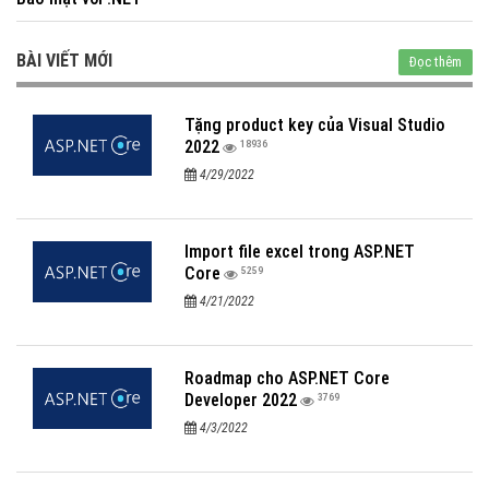
BÀI VIẾT MỚI
Đọc thêm
Tặng product key của Visual Studio
2022
18936
4/29/2022
Import file excel trong ASP.NET
Core
5259
4/21/2022
Roadmap cho ASP.NET Core
Developer 2022
3769
4/3/2022