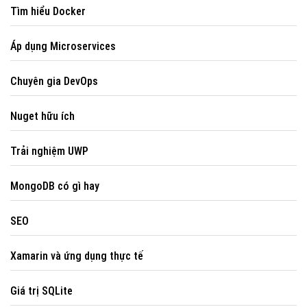
Tìm hiểu Docker
Like Fanpage Để Ủng Hộ Chúng Tôi Duy Trì Website
Áp dụng Microservices
Chuyên gia DevOps
Nuget hữu ích
Trải nghiệm UWP
MongoDB có gì hay
Powered by
netcore.vn
SEO
Xamarin và ứng dụng thực tế
Giá trị SQLite