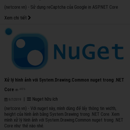
(netcore.vn) - Sử dụng reCaptcha của Google in ASP.NET Core
Xem chi tiết
Xử lý hình ảnh với System.Drawing.Common nuget trong .NET
Core
4976
|
Nuget hữu ích
9/7/2019
(netcore.vn) - Với nuget này, mình dùng để lấy thông tin width,
height của hình ảnh bằng System.Drawing trong .NET Core. Xem
mình xử lý hình ảnh với System.Drawing.Common nuget trong .NET
Core như thế nào nhé.