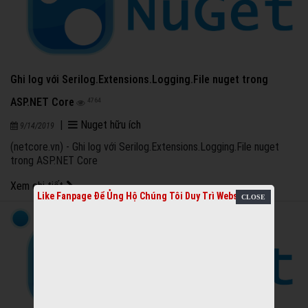
Ghi log với Serilog.Extensions.Logging.File nuget trong
ASP.NET Core
4764
|
Nuget hữu ích
9/14/2019
(netcore.vn) - Ghi log với Serilog.Extensions.Logging.File nuget
trong ASP.NET Core
Xem chi tiết
Like Fanpage Để Ủng Hộ Chúng Tôi Duy Trì Website