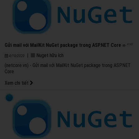
Gửi mail với MailKit NuGet package trong ASP.NET Core
4147
|
Nuget hữu ích
4/10/2020
(netcore.vn) - Gửi mail với MailKit NuGet package trong ASP.NET
Core
Xem chi tiết