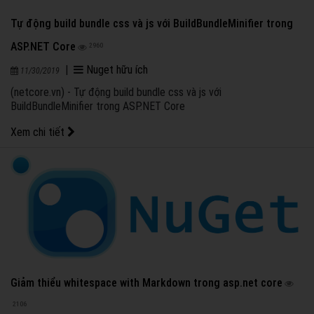
Tự động build bundle css và js với BuildBundleMinifier trong
ASP.NET Core
2960
|
Nuget hữu ích
11/30/2019
(netcore.vn) - Tự động build bundle css và js với
BuildBundleMinifier trong ASP.NET Core
Xem chi tiết
Giảm thiểu whitespace with Markdown trong asp.net core
2106