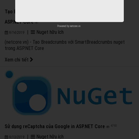
Tạo Breadcrumbs với SmartBreadcrumbs nuget trong
ASP.NET Core
2391
Powered by
netcore.vn
|
Nuget hữu ích
9/14/2019
(netcore.vn) - Tạo Breadcrumbs với SmartBreadcrumbs nuget
trong ASP.NET Core
Xem chi tiết
Sử dụng reCaptcha của Google in ASP.NET Core
4702
|
Nuget hữu ích
9/13/2019