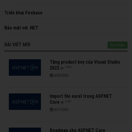
Triển khai Firebase
Bảo mật với .NET
BÀI VIẾT MỚI
Đọc thêm
Tặng product key của Visual Studio
2022
18973
4/29/2022
Import file excel trong ASP.NET
Core
5265
4/21/2022
Roadmap cho ASP.NET Core