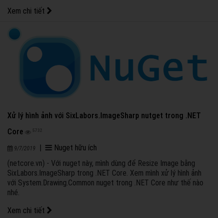
Xem chi tiết
Xử lý hình ảnh với SixLabors.ImageSharp nutget trong .NET
Core
5732
|
Nuget hữu ích
9/7/2019
(netcore.vn) - Với nuget này, mình dùng để Resize Image bằng
SixLabors.ImageSharp trong .NET Core. Xem mình xử lý hình ảnh
với System.Drawing.Common nuget trong .NET Core như thế nào
nhé.
Xem chi tiết