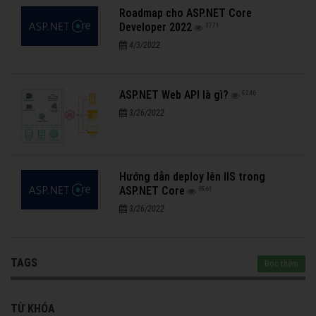
Roadmap cho ASP.NET Core
Developer 2022
3771
4/3/2022
ASP.NET Web API là gì?
5246
3/26/2022
Hướng dẫn deploy lên IIS trong
ASP.NET Core
9561
3/26/2022
TAGS
Đọc thêm
TỪ KHÓA