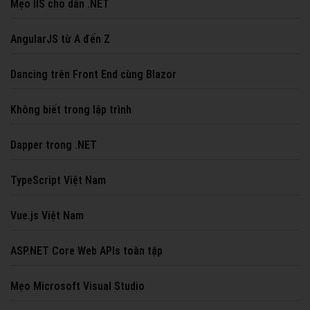
Mẹo IIS cho dân .NET
AngularJS từ A đến Z
Dancing trên Front End cùng Blazor
Không biết trong lập trình
Dapper trong .NET
TypeScript Việt Nam
Vue.js Việt Nam
ASP.NET Core Web APIs toàn tập
Mẹo Microsoft Visual Studio