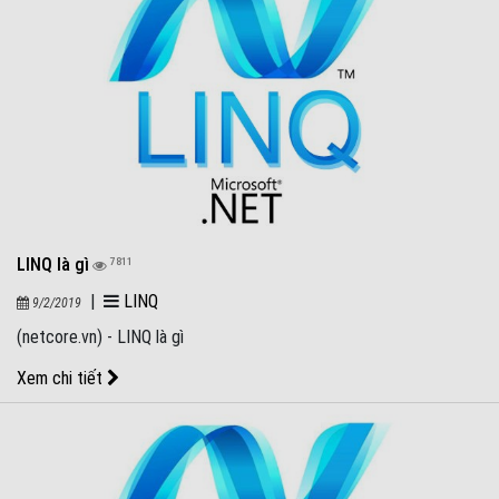
LINQ là gì
7811
|
LINQ
9/2/2019
(netcore.vn) - LINQ là gì
Xem chi tiết