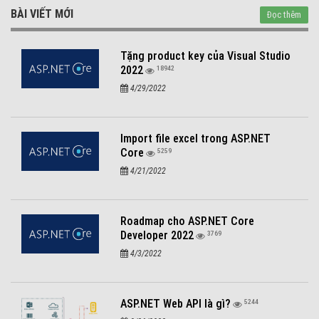
BÀI VIẾT MỚI
Đọc thêm
Tặng product key của Visual Studio
2022
18942
4/29/2022
Import file excel trong ASP.NET
Core
5259
4/21/2022
Roadmap cho ASP.NET Core
Developer 2022
3769
4/3/2022
ASP.NET Web API là gì?
5244