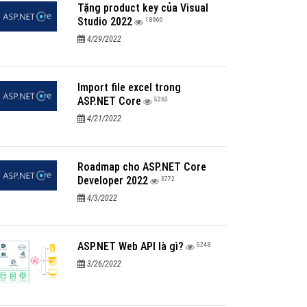
Tặng product key của Visual
Studio 2022
18960
4/29/2022
Import file excel trong
ASP.NET Core
5263
4/21/2022
Roadmap cho ASP.NET Core
Developer 2022
3772
4/3/2022
ASP.NET Web API là gì?
5248
3/26/2022