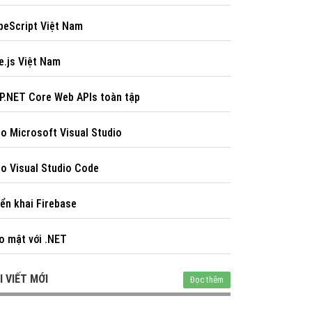
peScript Việt Nam
e.js Việt Nam
P.NET Core Web APIs toàn tập
o Microsoft Visual Studio
o Visual Studio Code
iển khai Firebase
o mật với .NET
I VIẾT MỚI
Đọc thêm