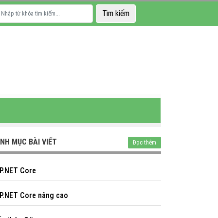
NH MỤC BÀI VIẾT
Đọc thêm
P.NET Core
P.NET Core nâng cao