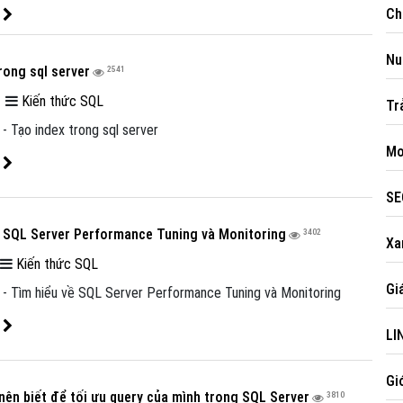
Ch
t
Nug
rong sql server
2541
|
Kiến thức SQL
Tr
 - Tạo index trong sql server
Mo
t
SE
ề SQL Server Performance Tuning và Monitoring
3402
Xam
|
Kiến thức SQL
Gia
) - Tìm hiểu về SQL Server Performance Tuning và Monitoring
Like Fanpage Để Ủng Hộ Chúng Tôi Duy Trì Website
t
LI
Gi
nên biết để tối ưu query của mình trong SQL Server
3810