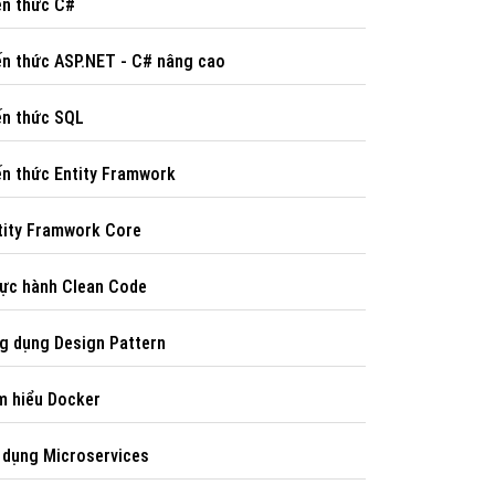
́n thức C#
ến thức ASP.NET - C# nâng cao
́n thức SQL
ến thức Entity Framwork
tity Framwork Core
ực hành Clean Code
ng dụng Design Pattern
̀m hiểu Docker
p dụng Microservices