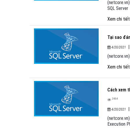
(netcore.vn
SQL Server
Xem chi tiế
Tại sao đán
4/20/2021
(netcore.vn)
Xem chi tiế
Cách xem th
2654
4/20/2021
(netcore.vn)
Execution P