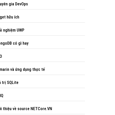
uyên gia DevOps
et hữu ích
ải nghiệm UWP
ngoDB có gì hay
O
arin và ứng dụng thực tế
́ trị SQLite
NQ
ới thiệu về source NETCore.VN