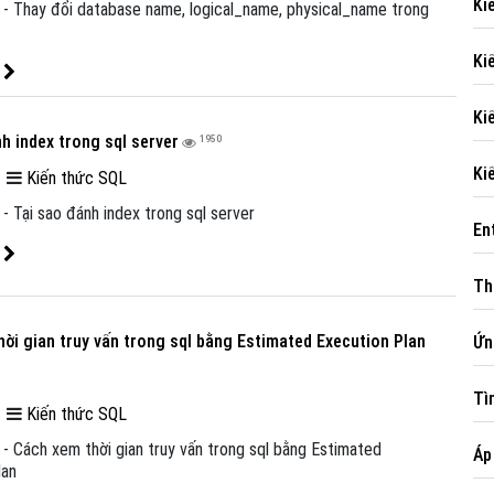
Kiê
) - Thay đổi database name, logical_name, physical_name trong
Ki
t
Kiê
h index trong sql server
1950
Ki
|
Kiến thức SQL
 - Tại sao đánh index trong sql server
En
t
Th
ời gian truy vấn trong sql bằng Estimated Execution Plan
Ứ
Ti
|
Kiến thức SQL
 - Cách xem thời gian truy vấn trong sql bằng Estimated
Á
lan