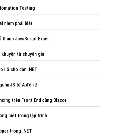
tomation Testing
ái niệm phải biết
ở thành JavaScript Expert
i khuyên từ chuyên gia
o IIS cho dân .NET
gularJS từ A đến Z
ncing trên Front End cùng Blazor
ông biết trong lập trình
pper trong .NET