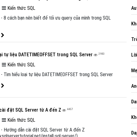
|
Kiến thức SQL
Au
 - 8 cách bạn nên biết để tối ưu query của mình trong SQL
Kh
t
Powered by
netcore.vn
Tr
oại tự liệu DATETIMEOFFSET trong SQL Server
Lờ
2983
|
Kiến thức SQL
Mẹ
) - Tìm hiểu loại tự liệu DATETIMEOFFSET trong SQL Server
t
An
Da
cài đặt SQL Server từ A đến Z
4457
Kh
|
Kiến thức SQL
) - Hướng dẫn cài đặt SQL Server từ A đến Z
Da
.sqlservertutorial.net/install-sql-server/)