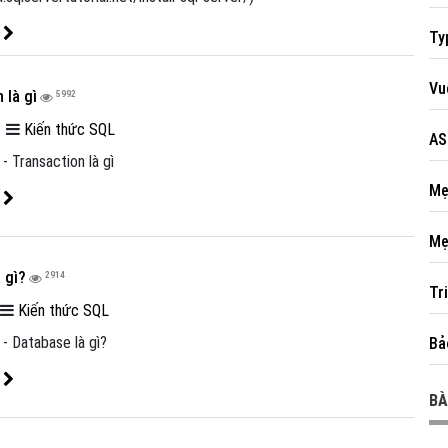
t
Ty
Vu
 là gì
5992
|
Kiến thức SQL
AS
 - Transaction là gì
Mẹ
t
Mẹ
 gì?
2914
Tr
|
Kiến thức SQL
 - Database là gì?
Bả
t
BÀ