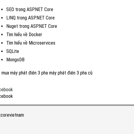
SEO trong ASP.NET Core
LINQ trong ASP.NET Core
Nuget trong ASP.NET Core
Tìm hiểu về Docker
Tìm hiểu về Microservices
SQLite
MongoDB
u mua máy phát điện 3 pha
máy phát điện 3 pha cũ
cebook
cebook
tcorevietnam