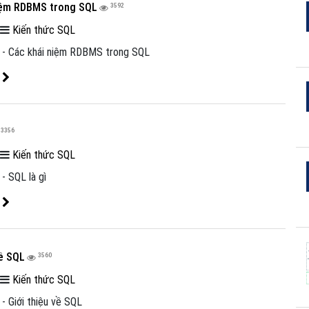
iệm RDBMS trong SQL
3592
|
Kiến thức SQL
) - Các khái niệm RDBMS trong SQL
t
3356
|
Kiến thức SQL
 - SQL là gì
t
về SQL
3560
|
Kiến thức SQL
 - Giới thiệu về SQL