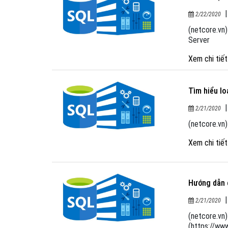
2/22/2020
(netcore.vn)
Server
Xem chi tiế
Tìm hiểu l
2/21/2020
(netcore.vn
Xem chi tiế
Hướng dẫn 
2/21/2020
(netcore.vn
(https://www