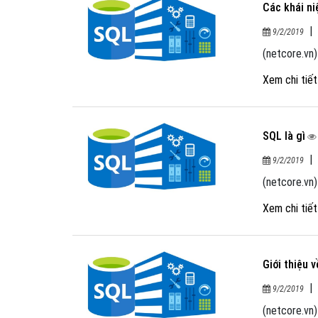
Các khái n
9/2/2019
(netcore.vn
Xem chi tiế
SQL là gì
9/2/2019
(netcore.vn)
Xem chi tiế
Giới thiệu 
9/2/2019
(netcore.vn)