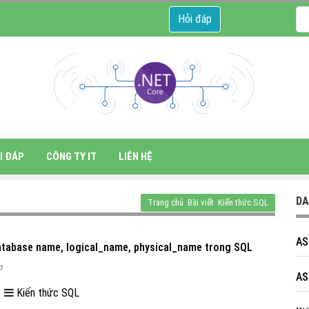
Hỏi đáp
I ĐÁP
CÔNG TY IT
LIÊN HỆ
DA
Trang chủ
Bài viết
Kiến thức SQL
AS
atabase name, logical_name, physical_name trong SQL
47
AS
|
Kiến thức SQL