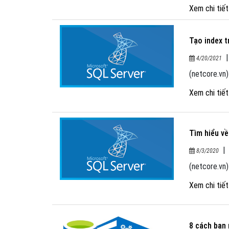
Xem chi tiế
Tạo index t
4/20/2021
(netcore.vn)
Xem chi tiế
Tìm hiểu v
8/3/2020
(netcore.vn
Xem chi tiế
8 cách bạn 