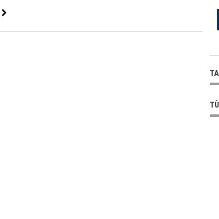
t
TA
TỪ