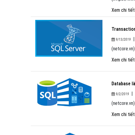
Xem chi tiế
Transaction
9/13/2019
(netcore.vn)
Xem chi tiế
Database là
9/2/2019
(netcore.vn)
Xem chi tiế