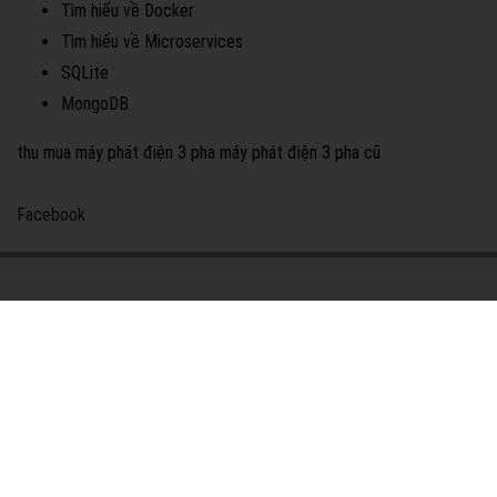
Tìm hiểu về Docker
Tìm hiểu về Microservices
SQLite
MongoDB
thu mua máy phát điện 3 pha
máy phát điện 3 pha cũ
Facebook
.NET Core VN
Chia sẻ những thông tin về mẹ và bé hay nhất ở Việt Nam với sự
đóng góp của nhiều người.
Chính sách bảo mật
Trách nhiệm nội dung
Site-Map .NET Core VN