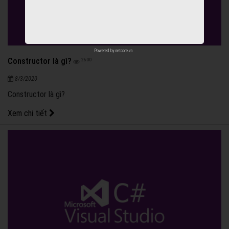
Powered by
netcore.vn
Constructor là gì?
2500
8/3/2020
Constructor là gì?
Xem chi tiết