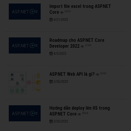
Import file excel trong ASP.NET
Core
5259
4/21/2022
Roadmap cho ASP.NET Core
Developer 2022
3769
4/3/2022
ASP.NET Web API là gì?
5244
3/26/2022
Hướng dẫn deploy lên IIS trong
ASP.NET Core
9558
3/26/2022