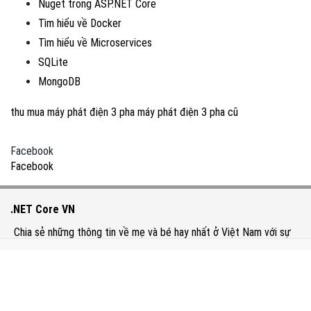
Nuget trong ASP.NET Core
Tìm hiểu về Docker
Tìm hiểu về Microservices
SQLite
MongoDB
thu mua máy phát điện 3 pha
máy phát điện 3 pha cũ
Facebook
Facebook
.NET Core VN
Chia sẻ những thông tin về mẹ và bé hay nhất ở Việt Nam với sự
đóng góp của nhiều người.
Chính sách bảo mật
Trách nhiệm nội dung