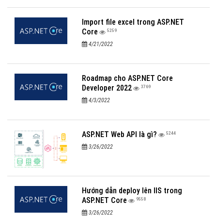
Import file excel trong ASP.NET
Core
5259
4/21/2022
Roadmap cho ASP.NET Core
Developer 2022
3769
4/3/2022
ASP.NET Web API là gì?
5244
3/26/2022
Hướng dẫn deploy lên IIS trong
ASP.NET Core
9558
3/26/2022