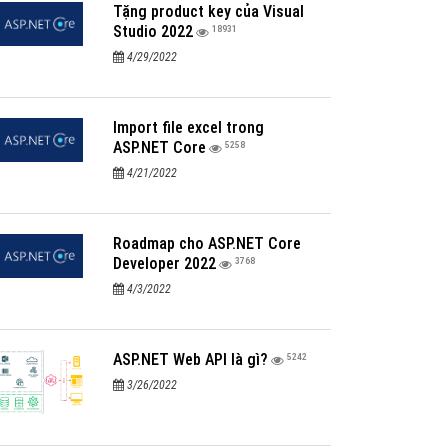
Tặng product key của Visual
Studio 2022
18931
4/29/2022
Import file excel trong
ASP.NET Core
5258
4/21/2022
Roadmap cho ASP.NET Core
Developer 2022
3768
4/3/2022
ASP.NET Web API là gì?
5242
3/26/2022