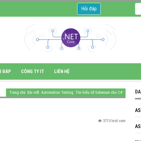
Hỏi đáp
I ĐÁP
CÔNG TY IT
LIÊN HỆ
DA
Trang chủ
Bài viết
Automation Testing
Tìm hiểu về Selenium cho C#
AS
3713 lượt xem
AS