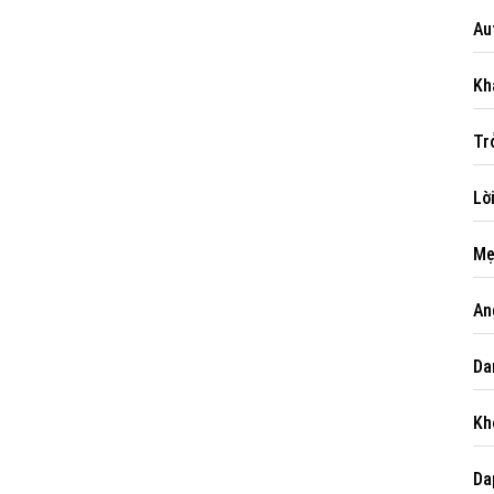
Au
Kh
Powered by
netcore.vn
Tr
Lờ
Mẹ
An
Da
Kh
Da