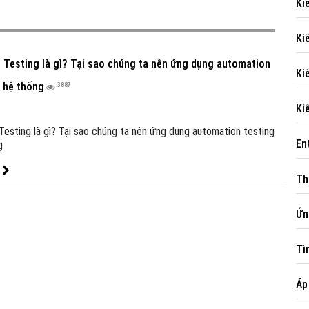
Kiê
Ki
 Testing là gì? Tại sao chúng ta nên ứng dụng automation
Kiê
o hệ thống
3887
Ki
esting là gì? Tại sao chúng ta nên ứng dụng automation testing
En
g
t
Th
Ứ
Ti
Á