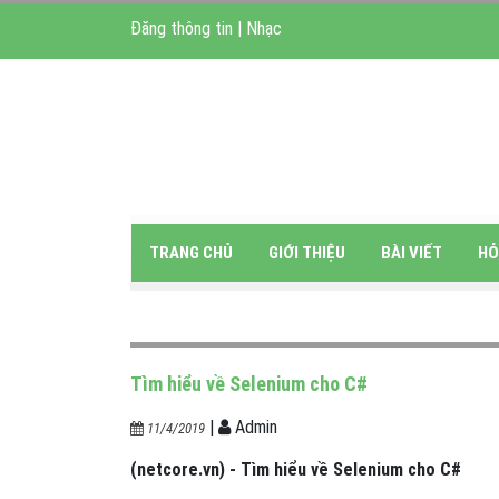
Đăng thông tin
|
Nhạc
TRANG CHỦ
GIỚI THIỆU
BÀI VIẾT
HỎ
Tìm hiểu về Selenium cho C#
|
Admin
11/4/2019
(netcore.vn) - Tìm hiểu về Selenium cho C#