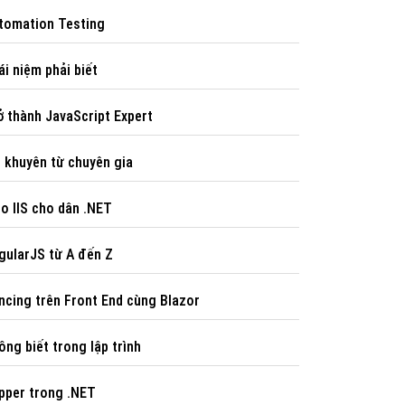
tomation Testing
ái niệm phải biết
ở thành JavaScript Expert
i khuyên từ chuyên gia
o IIS cho dân .NET
gularJS từ A đến Z
ncing trên Front End cùng Blazor
ông biết trong lập trình
pper trong .NET