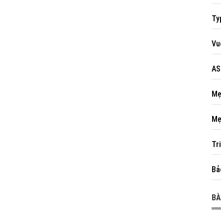
Ty
Vu
AS
Mẹ
Mẹ
Tr
Bả
BÀ