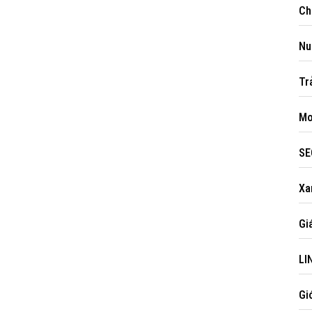
Ch
Nug
Tr
Mo
SE
Xam
Gia
Like Fanpage Để Ủng Hộ Chúng Tôi Duy Trì Website
LI
Gi