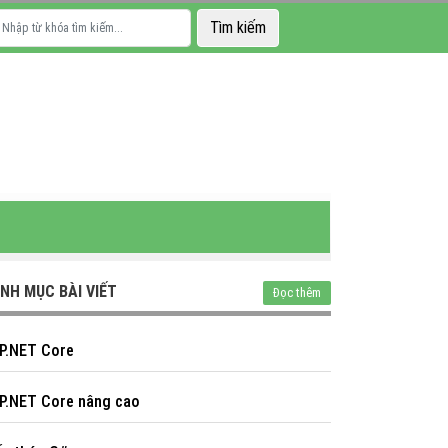
NH MỤC BÀI VIẾT
Đọc thêm
P.NET Core
P.NET Core nâng cao