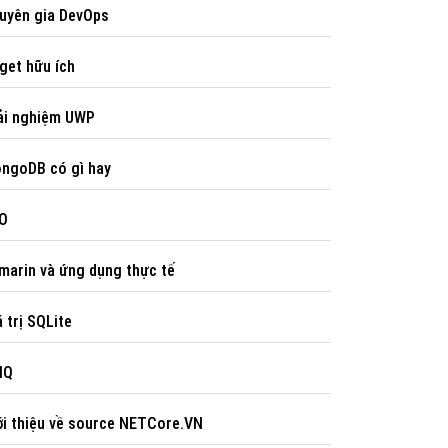
uyên gia DevOps
et hữu ích
ải nghiệm UWP
ngoDB có gì hay
O
arin và ứng dụng thực tế
́ trị SQLite
NQ
ới thiệu về source NETCore.VN