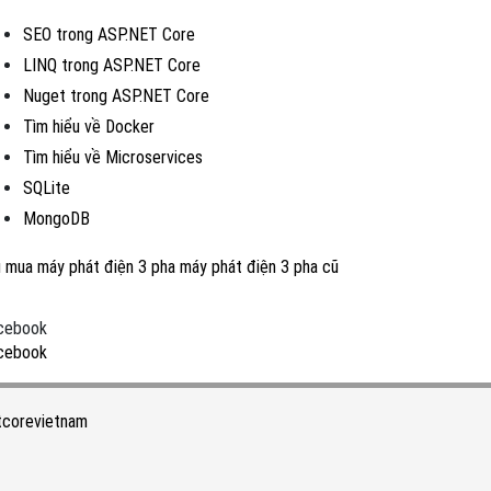
SEO trong ASP.NET Core
LINQ trong ASP.NET Core
Nuget trong ASP.NET Core
Tìm hiểu về Docker
Tìm hiểu về Microservices
SQLite
MongoDB
u mua máy phát điện 3 pha
máy phát điện 3 pha cũ
cebook
cebook
tcorevietnam