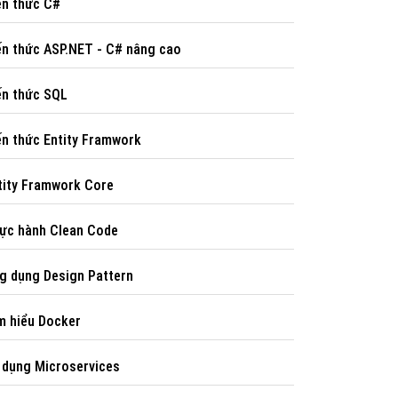
́n thức C#
ến thức ASP.NET - C# nâng cao
́n thức SQL
ến thức Entity Framwork
tity Framwork Core
ực hành Clean Code
ng dụng Design Pattern
̀m hiểu Docker
p dụng Microservices