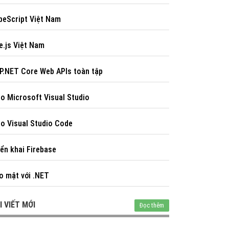
peScript Việt Nam
e.js Việt Nam
P.NET Core Web APIs toàn tập
o Microsoft Visual Studio
o Visual Studio Code
iển khai Firebase
o mật với .NET
I VIẾT MỚI
Đọc thêm