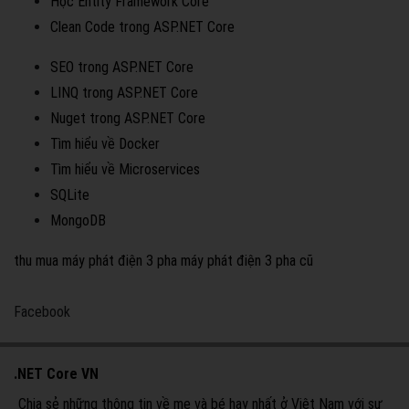
Học Entity Framework Core
Clean Code trong ASP.NET Core
SEO trong ASP.NET Core
LINQ trong ASP.NET Core
Nuget trong ASP.NET Core
Tìm hiểu về Docker
Tìm hiểu về Microservices
SQLite
MongoDB
thu mua máy phát điện 3 pha
máy phát điện 3 pha cũ
Facebook
.NET Core VN
Chia sẻ những thông tin về mẹ và bé hay nhất ở Việt Nam với sự