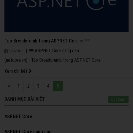
Tạo Breadcrumb trong ASP.NET Core
3980
|
ASP.NET Core nâng cao
8/26/2019
(netcore.vn) - Tạo Breadcrumb trong ASP.NET Core
Xem chi tiết
«
1
2
3
4
5
DANH MỤC BÀI VIẾT
Đọc thêm
ASP.NET Core
ASP.NET Core nâng cao