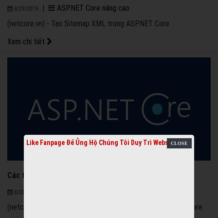
|
ASP.NET Core nâng cao
8/29/2019
(netcore.vn) - Tạo Sitemap XML trong ASP.NET Core
Xem chi tiết
Like Fanpage Để Ủng Hộ Chúng Tôi Duy Trì Website
Các thành phần cơ bản trong dự án ASP.NET Core
3226
|
ASP.NET Core
8/28/2019
(netcore.vn) - Các thành phần cơ bản trong dự án ASP.NET Core