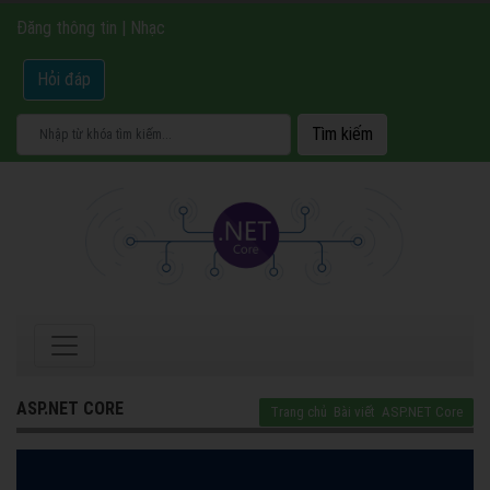
Đăng thông tin
|
Nhạc
Hỏi đáp
ASP.NET CORE
Trang chủ
Bài viết
ASP.NET Core