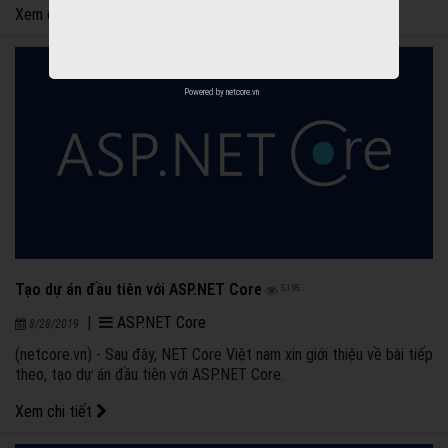
Xem chi tiết
Powered by
netcore.vn
Tạo dự án đầu tiên với ASP.NET Core
5195
|
ASP.NET Core
8/28/2019
(netcore.vn) - Sau đây, NET Core Việt nam xin giới thiệu về bài tiếp
theo, tạo dự án đầu tiên với ASP.NET Core.
Xem chi tiết