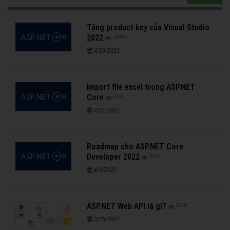
Tặng product key của Visual Studio
2022
18960
4/29/2022
Import file excel trong ASP.NET
Core
5263
4/21/2022
Roadmap cho ASP.NET Core
Developer 2022
3772
4/3/2022
ASP.NET Web API là gì?
5248
3/26/2022