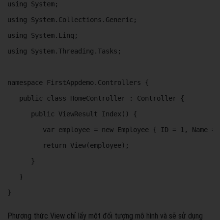
using System; 

using System.Collections.Generic; 

using System.Linq;

using System.Threading.Tasks;  

namespace FirstAppdemo.Controllers { 

   public class HomeController : Controller { 

      public ViewResult Index() { 

         var employee = new Employee { ID = 1, Name = 
         return View(employee); 

      } 

   } 

} 
Phương thức View chỉ lấy một đối tượng mô hình và sẽ sử dụng