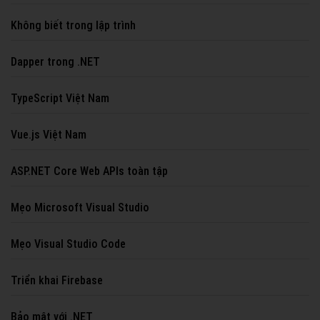
Dancing trên Front End cùng Blazor
Không biết trong lập trình
Dapper trong .NET
TypeScript Việt Nam
Vue.js Việt Nam
ASP.NET Core Web APIs toàn tập
Mẹo Microsoft Visual Studio
Mẹo Visual Studio Code
Triển khai Firebase