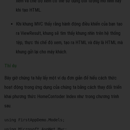
xem và chế độ xem có thể sử dụng đối tượng mô hình này
khi tạo HTML.
Khi khung MVC thấy rằng hành động điều khiển của bạn tạo
ra ViewResult, khung sẽ tìm thấy khung nhìn trên hệ thống
tệp, thực thi chế độ xem, tạo ra HTML và đây là HTML mà
khung gửi lại cho máy khách.
Thí dụ
Bây giờ chúng ta hãy lấy một ví dụ đơn giản để hiểu cách thức
hoạt động trong ứng dụng của chúng ta bằng cách thay đổi triển
khai phương thức HomeContoder Index như trong chương trình
sau.
using FirstAppDemo.Models; 

using Microsoft.AspNet.Mvc; 
