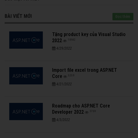
Bảo mật với .NET
BÀI VIẾT MỚI
Đọc thêm
Tặng product key của Visual Studio
2022
18942
4/29/2022
Import file excel trong ASP.NET
Core
5259
4/21/2022
Roadmap cho ASP.NET Core
Developer 2022
3769
4/3/2022