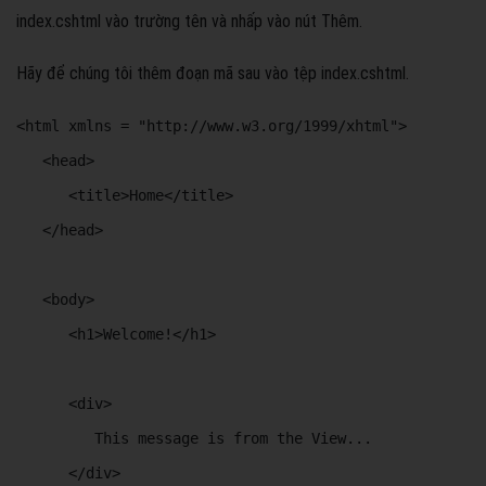
index.cshtml vào trường tên và nhấp vào nút Thêm.
Hãy để chúng tôi thêm đoạn mã sau vào tệp index.cshtml.
<html xmlns = "http://www.w3.org/1999/xhtml"> 

   <head> 

      <title>Home</title> 

   </head>

   <body> 

      <h1>Welcome!</h1> 

      <div> 

         This message is from the View...  

      </div> 
