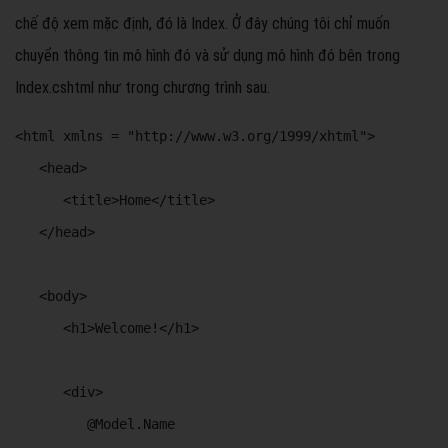
chế độ xem mặc định, đó là Index. Ở đây chúng tôi chỉ muốn
chuyển thông tin mô hình đó và sử dụng mô hình đó bên trong
Index.cshtml như trong chương trình sau.
<html xmlns = "http://www.w3.org/1999/xhtml"> 

   <head> 

      <title>Home</title> 

   </head> 

   <body> 

      <h1>Welcome!</h1> 

      <div> 

         @Model.Name 
