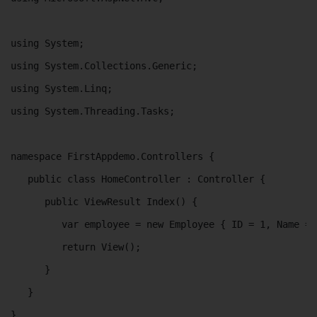
using System; 

using System.Collections.Generic; 

using System.Linq; 

using System.Threading.Tasks;  

namespace FirstAppdemo.Controllers { 

   public class HomeController : Controller { 

      public ViewResult Index() { 

         var employee = new Employee { ID = 1, Name = 
         return View(); 

      } 

   } 

}