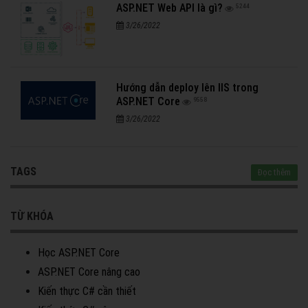
ASP.NET Web API là gì?
5244
3/26/2022
Hướng dẫn deploy lên IIS trong
ASP.NET Core
9558
3/26/2022
TAGS
Đọc thêm
TỪ KHÓA
Học ASP.NET Core
ASP.NET Core nâng cao
Kiến thực C# cần thiết