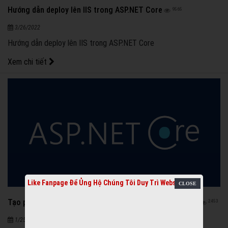
Hướng dẫn deploy lên IIS trong ASP.NET Core
9565
3/26/2022
Hướng dẫn deploy lên IIS trong ASP.NET Core
Xem chi tiết
Like Fanpage Để Ủng Hộ Chúng Tôi Duy Trì Website
Tạo project với .NET 5 và Clean Architecture từ A đến Z
2453
1/25/2022