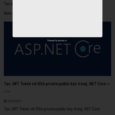
Tạo proejct với .NET 5 và Clean Architecture từ A đến Z
Xem chi tiết
Powered by
netcore.vn
Tạo JWT Token với RSA private/public key trong .NET Core
2708
12/24/2021
Tạo JWT Token với RSA private/public key trong .NET Core