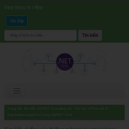
Đăng thông tin
|
Nhạc
Hỏi đáp
Trang chủ
Bài viết
ASP.NET Core nâng cao
Tìm hiểu về flow của DI
(Dependency Injection) trong ASP.NET Core