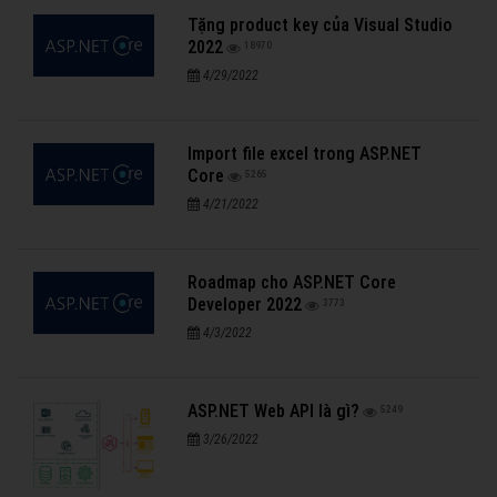
Tặng product key của Visual Studio
2022
18970
4/29/2022
Import file excel trong ASP.NET
Core
5265
4/21/2022
Roadmap cho ASP.NET Core
Developer 2022
3773
4/3/2022
ASP.NET Web API là gì?
5249
3/26/2022