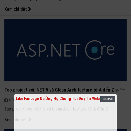
Xem chi tiết
Tạo project với .NET 5 và Clean Architecture từ A đến Z
2452
Like Fanpage Để Ủng Hộ Chúng Tôi Duy Trì Website
1/25/2022
Tạo proejct với .NET 5 và Clean Architecture từ A đến Z
Xem chi tiết