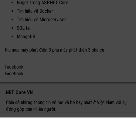
Nuget trong ASP.NET Core
Tìm hiểu về Docker
Tìm hiểu về Microservices
SQLite
MongoDB
thu mua máy phát điện 3 pha
máy phát điện 3 pha cũ
Facebook
Facebook
.NET Core VN
Chia sẻ những thông tin về mẹ và bé hay nhất ở Việt Nam với sự
đóng góp của nhiều người.
Chính sách bảo mật
Trách nhiệm nội dung