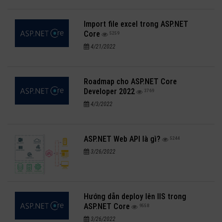
Import file excel trong ASP.NET
Core
5259
4/21/2022
Roadmap cho ASP.NET Core
Developer 2022
3769
4/3/2022
ASP.NET Web API là gì?
5244
3/26/2022
Hướng dẫn deploy lên IIS trong
ASP.NET Core
9558
3/26/2022