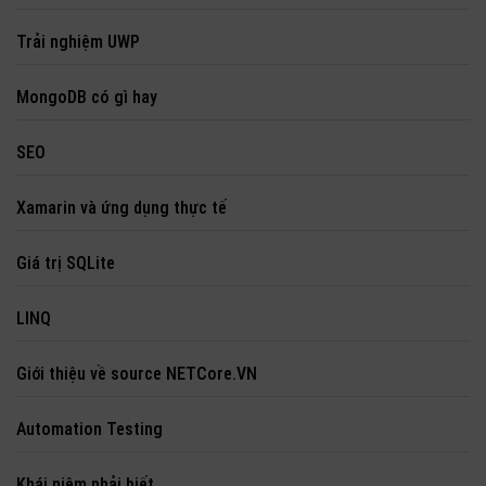
Trải nghiệm UWP
MongoDB có gì hay
SEO
Xamarin và ứng dụng thực tế
Giá trị SQLite
LINQ
Giới thiệu về source NETCore.VN
Automation Testing
Khái niệm phải biết