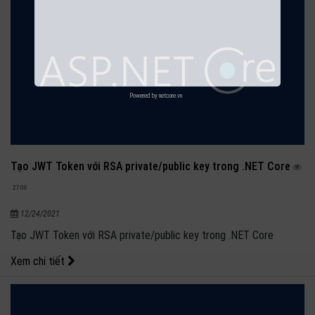
Powered by
netcore.vn
Tạo JWT Token với RSA private/public key trong .NET Core
2706
12/24/2021
Tạo JWT Token với RSA private/public key trong .NET Core
Xem chi tiết