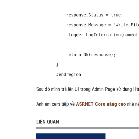
            response.Status = true;

            response.Message = "Write File
            _logger.LogInformation(nameof(
            return Ok(response);

        }

        #endregion
Sau đó mình trả lên UI trong Admin Page sử dụng Ht
Anh em xem tiếp về
ASP.NET Core nâng cao
nhé nế
LIÊN QUAN