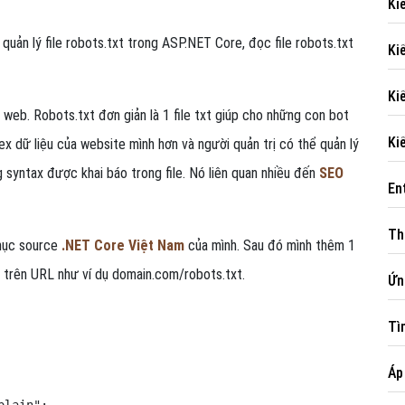
Kiê
quản lý file robots.txt trong ASP.NET Core, đọc file robots.txt
Ki
Kiê
ng web. Robots.txt đơn giản là 1 file txt giúp cho những con bot
Ki
x dữ liệu của website mình hơn và người quản trị có thể quản lý
syntax được khai báo trong file. Nó liên quan nhiều đến
SEO
En
Th
 mục source
.NET Core Việt Nam
của mình. Sau đó mình thêm 1
hị trên URL như ví dụ domain.com/robots.txt.
Ứ
Ti
Á