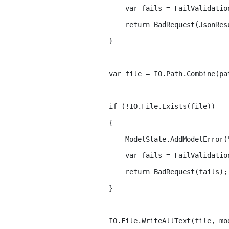
                var fails = FailValidatio
                return BadRequest(JsonResu
            }

            var file = IO.Path.Combine(pat
            if (!IO.File.Exists(file))

            {

                ModelState.AddModelError(
                var fails = FailValidatio
                return BadRequest(fails);

            }

            IO.File.WriteAllText(file, mod