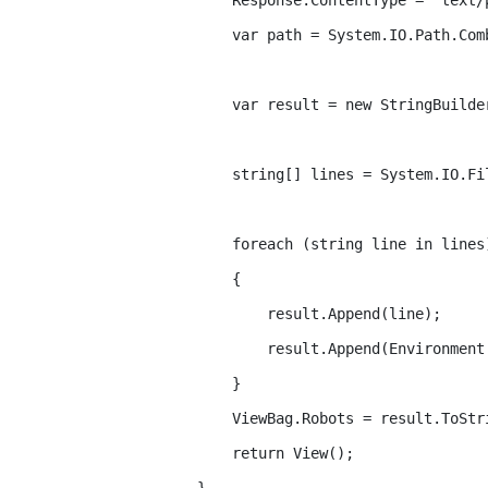
            Response.ContentType = "text/p
            var path = System.IO.Path.Com
            var result = new StringBuilder
            string[] lines = System.IO.Fil
            foreach (string line in lines)
            {

                result.Append(line);

                result.Append(Environment.
            }

            ViewBag.Robots = result.ToStri
            return View();
