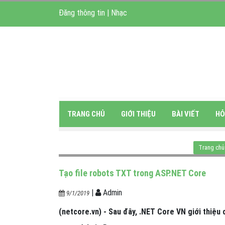
Đăng thông tin
|
Nhạc
TRANG CHỦ
GIỚI THIỆU
BÀI VIẾT
HỎ
Trang chủ
Tạo file robots TXT trong ASP.NET Core
|
Admin
9/1/2019
(netcore.vn) - Sau đây, .NET Core VN giới thiệu