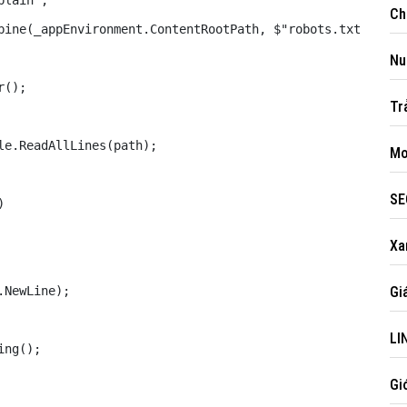
lain";

Ch
bine(_appEnvironment.ContentRootPath, $"robots.txt");

Nug
();

Tr
e.ReadAllLines(path);

Mo
SE


Xam
NewLine);

Gia
LI
ng();

Gi