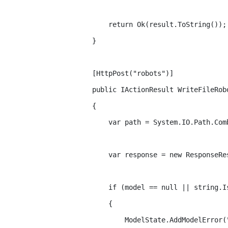
            return Ok(result.ToString());

        }

        [HttpPost("robots")]

        public IActionResult WriteFileRob
        {

            var path = System.IO.Path.Com
            var response = new ResponseRes
            if (model == null || string.Is
            {

                ModelState.AddModelError(