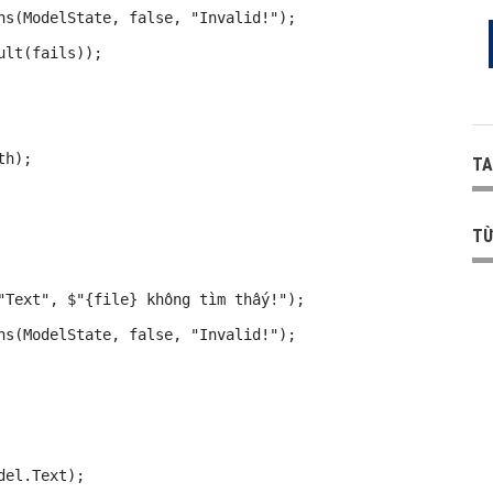
ns(ModelState, false, "Invalid!");

lt(fails));

h);

TA
TỪ
"Text", $"{file} không tìm thấy!");

ns(ModelState, false, "Invalid!");

el.Text);
