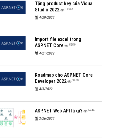
Tặng product key của Visual
Studio 2022
18942
4/29/2022
Import file excel trong
ASP.NET Core
5259
4/21/2022
Roadmap cho ASP.NET Core
Developer 2022
3769
4/3/2022
ASP.NET Web API là gì?
5244
3/26/2022