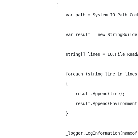
        {

            var path = System.IO.Path.Com
            var result = new StringBuilder
            string[] lines = IO.File.ReadA
            foreach (string line in lines)
            {

                result.Append(line);

                result.Append(Environment.
            }

            _logger.LogInformation(nameof(