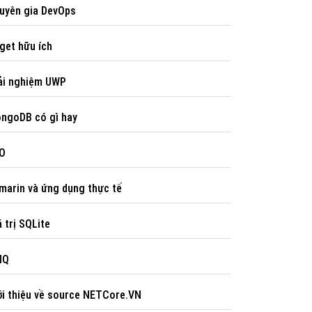
uyên gia DevOps
et hữu ích
ải nghiệm UWP
ngoDB có gì hay
O
arin và ứng dụng thực tế
́ trị SQLite
NQ
ới thiệu về source NETCore.VN