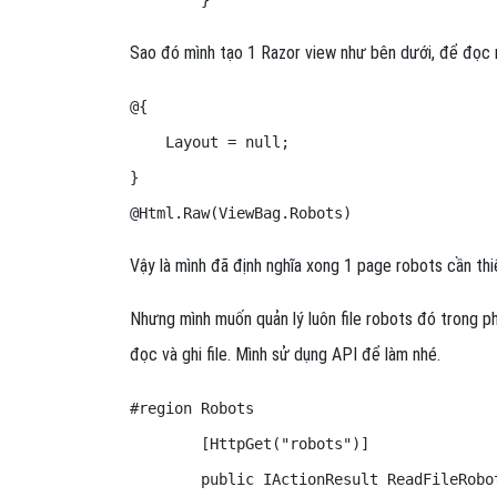
        }
Sao đó mình tạo 1 Razor view như bên dưới, để đọc nộ
@{

    Layout = null;

}

@Html.Raw(ViewBag.Robots)
Vậy là mình đã định nghĩa xong 1 page robots cần thi
Nhưng mình muốn quản lý luôn file robots đó trong p
đọc và ghi file. Mình sử dụng API để làm nhé.
#region Robots

        [HttpGet("robots")]

        public IActionResult ReadFileRobot