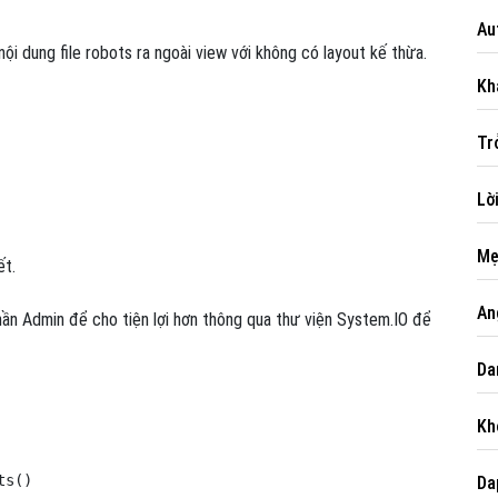
Au
i dung file robots ra ngoài view với không có layout kế thừa.
Kh
Like Fanpage Để Ủng Hộ Chúng Tôi Duy Trì Website
Tr
Lờ
Mẹ
ết.
An
hần Admin để cho tiện lợi hơn thông qua thư viện System.IO để
Da
Powered by
netcore.vn
Kh
s()

Da