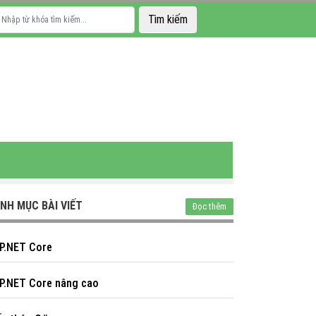
NH MỤC BÀI VIẾT
Đọc thêm
P.NET Core
P.NET Core nâng cao