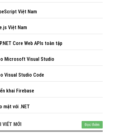
peScript Việt Nam
e.js Việt Nam
P.NET Core Web APIs toàn tập
o Microsoft Visual Studio
o Visual Studio Code
iển khai Firebase
o mật với .NET
I VIẾT MỚI
Đọc thêm