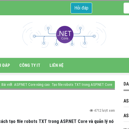
Hỏi đáp
I ĐÁP
CÔNG TY IT
LIÊN HỆ
DA
Bài viết
ASP.NET Core nâng cao
Tạo file robots TXT trong ASP.NET Core
AS
4712 lượt xem
AS
 cách tạo file robots TXT trong ASP.NET Core và quản lý nó