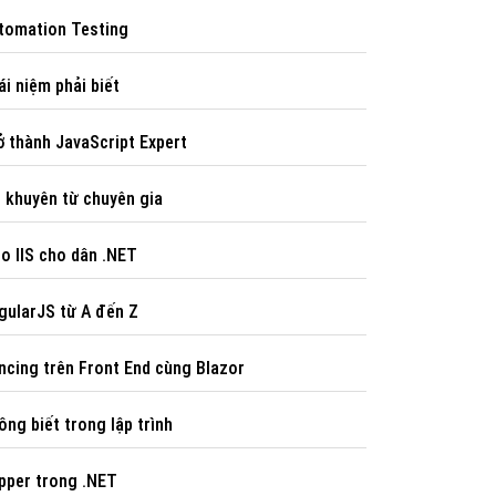
tomation Testing
ái niệm phải biết
ở thành JavaScript Expert
i khuyên từ chuyên gia
o IIS cho dân .NET
gularJS từ A đến Z
ncing trên Front End cùng Blazor
ông biết trong lập trình
pper trong .NET