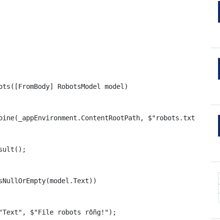
ots([FromBody] RobotsModel model)

bine(_appEnvironment.ContentRootPath, $"robots.txt");

ult();

NullOrEmpty(model.Text))

"Text", $"File robots rỗng!");
