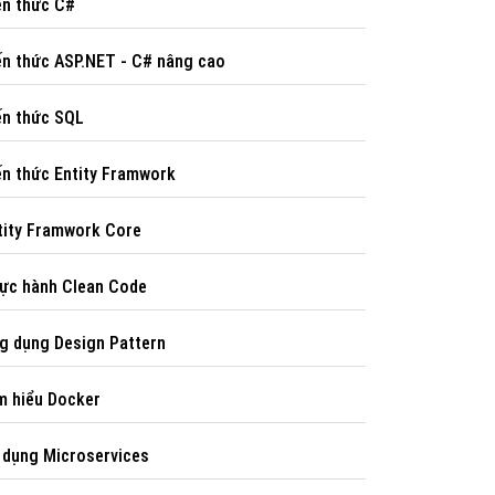
́n thức C#
ến thức ASP.NET - C# nâng cao
́n thức SQL
ến thức Entity Framwork
tity Framwork Core
ực hành Clean Code
ng dụng Design Pattern
̀m hiểu Docker
p dụng Microservices