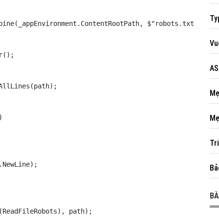
Ty
bine(_appEnvironment.ContentRootPath, $"robots.txt");

Vu
();

AS
llLines(path);

Mẹ


Mẹ
Tr
NewLine);

Bả
BÀ
ReadFileRobots), path);
