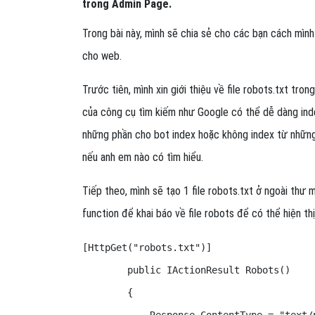
trong Admin Page.
Trong bài này, mình sẽ chia sẻ cho các bạn cách mình 
cho web.
Trước tiên, mình xin giới thiệu về file robots.txt tro
của công cụ tìm kiếm như Google có thể dễ dàng inde
những phần cho bot index hoặc không index từ những 
nếu anh em nào có tìm hiểu.
Tiếp theo, mình sẽ tạo 1 file robots.txt ở ngoài thư
function để khai báo về file robots để có thể hiện t
[HttpGet("robots.txt")]

        public IActionResult Robots()

        {
