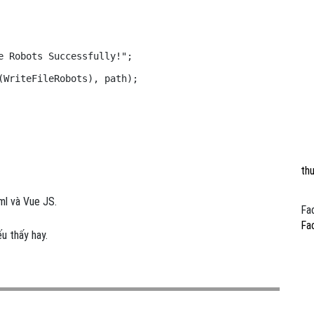
 Robots Successfully!";

WriteFileRobots), path);

th
ml và Vue JS.
Fa
Fa
u thấy hay.