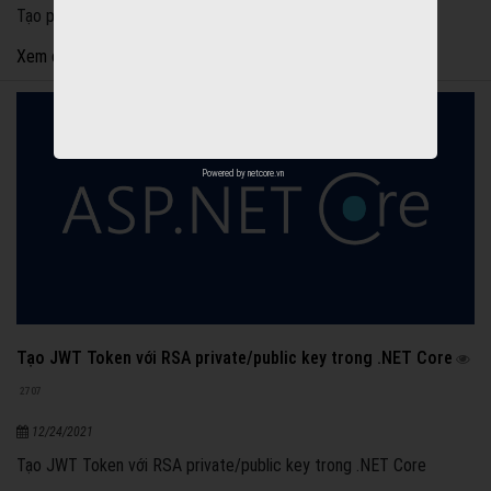
Tạo proejct với .NET 5 và Clean Architecture từ A đến Z
Xem chi tiết
Powered by
netcore.vn
Tạo JWT Token với RSA private/public key trong .NET Core
2707
12/24/2021
Tạo JWT Token với RSA private/public key trong .NET Core