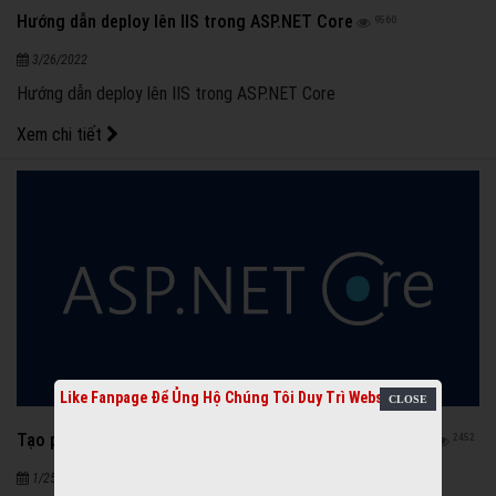
Hướng dẫn deploy lên IIS trong ASP.NET Core
9560
3/26/2022
Hướng dẫn deploy lên IIS trong ASP.NET Core
Xem chi tiết
Like Fanpage Để Ủng Hộ Chúng Tôi Duy Trì Website
Tạo project với .NET 5 và Clean Architecture từ A đến Z
2452
1/25/2022