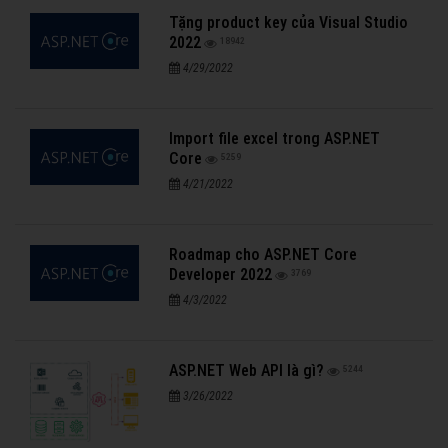
Tặng product key của Visual Studio
2022
18942
4/29/2022
Import file excel trong ASP.NET
Core
5259
4/21/2022
Roadmap cho ASP.NET Core
Developer 2022
3769
4/3/2022
ASP.NET Web API là gì?
5244
3/26/2022