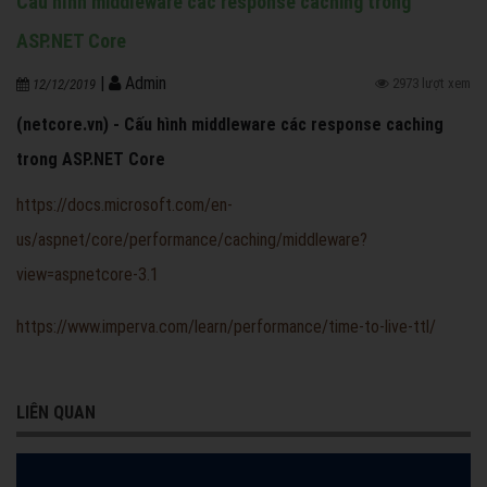
Cấu hình middleware các response caching trong
ASP.NET Core
|
Admin
2973 lượt xem
12/12/2019
(netcore.vn) - Cấu hình middleware các response caching
trong ASP.NET Core
https://docs.microsoft.com/en-
us/aspnet/core/performance/caching/middleware?
view=aspnetcore-3.1
https://www.imperva.com/learn/performance/time-to-live-ttl/
LIÊN QUAN