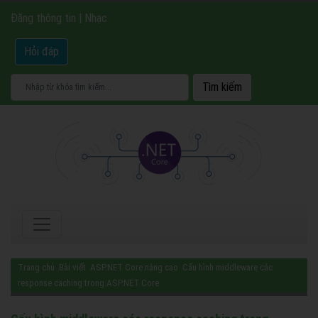
Đăng thông tin
|
Nhạc
Hỏi đáp
Trang chủ
Bài viết
ASP.NET Core nâng cao
Cấu hình middleware các
response caching trong ASP.NET Core